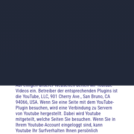
verarbeitet und genutzt. Nähere Informationen über
die Datenverarbeitung durch Google können Sie
den
Google-Datenschutzhinweisen
entnehmen. Dort
können Sie im Datenschutzcenter auch Ihre
persönlichen Datenschutz-Einstellungen verändern.
Ausführliche Anleitungen zur Verwaltung der
eigenen Daten im Zusammenhang mit Google-
Produkten
finden Sie hier
.
Eingebettete YouTube-
Videos
Auf einigen unserer Webseiten betten wir Youtube-
Videos ein. Betreiber der entsprechenden Plugins ist
die YouTube, LLC, 901 Cherry Ave., San Bruno, CA
94066, USA. Wenn Sie eine Seite mit dem YouTube-
Plugin besuchen, wird eine Verbindung zu Servern
von Youtube hergestellt. Dabei wird Youtube
mitgeteilt, welche Seiten Sie besuchen. Wenn Sie in
Ihrem Youtube-Account eingeloggt sind, kann
Youtube Ihr Surfverhalten Ihnen persönlich