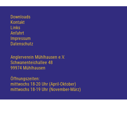
Downloads
Kontakt
Links
Anfahrt
Impressum
Datenschutz
Anglerverein Mühlhausen e.V.
Schwanenteichallee 48
99974 Mühlhausen
Öffnungszeiten:
mittwochs 18-20 Uhr (April-Oktober)
mittwochs 18-19 Uhr (November-März)
Tel.: 03601 813805
(nur mittwochs 18-20 Uhr besetzt)
E-mail: info@avm-mhl.de