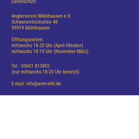
Datenschutz
Anglerverein Mühlhausen e.V.
Schwanenteichallee 48
99974 Mühlhausen
Öffnungszeiten:
mittwochs 18-20 Uhr (April-Oktober)
mittwochs 18-19 Uhr (November-März)
Tel.: 03601 813805
(nur mittwochs 18-20 Uhr besetzt)
E-mail: info@avm-mhl.de